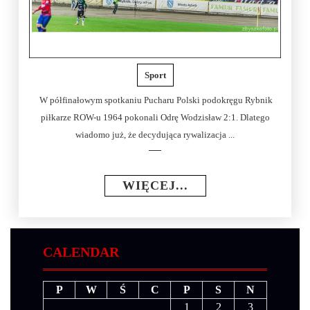
Sport
W półfinałowym spotkaniu Pucharu Polski podokręgu Rybnik
piłkarze ROW-u 1964 pokonali Odrę Wodzisław 2:1. Dlatego
wiadomo już, że decydująca rywalizacja ...
WIĘCEJ...
CALENDAR
P
W
Ś
C
P
S
N
1
2
3