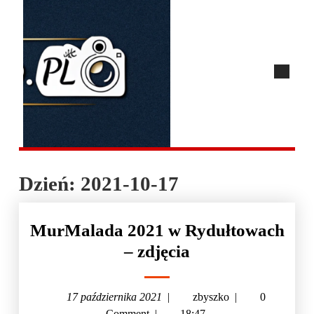
Dzień:
2021-10-17
MurMalada 2021 w Rydułtowach
– zdjęcia
17 października 2021
|
zbyszko
|
0
Comment
|
18:47