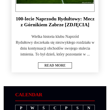
100-lecie Naprzodu Rydułtowy: Mecz
z Górnikiem Zabrze [ZDJĘCIA]
Wielka historia klubu Naprzód
Rydułtowy doczekała się niezwykłego rozdziału w
dniu kontynuacji obchodów swojego stulecia
istnienia. To był dzień, który pozostanie w ...
READ MORE
CALENDAR
P
W
Ś
C
P
S
N