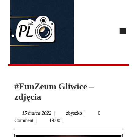
#FunZeum Gliwice –
zdjęcia
15 marca 2022
|
zbyszko
|
0
Comment
|
19:00
|