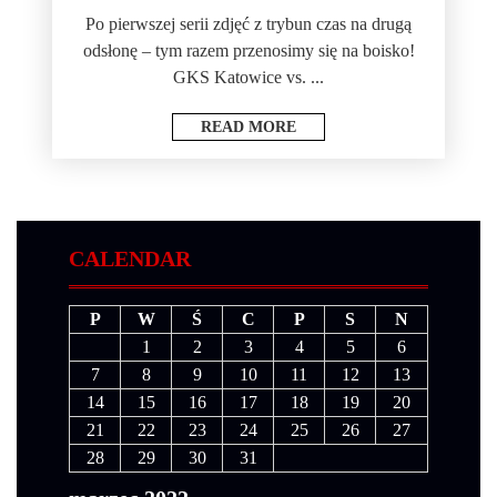
Po pierwszej serii zdjęć z trybun czas na drugą
odsłonę – tym razem przenosimy się na boisko!
GKS Katowice vs. ...
READ MORE
CALENDAR
P
W
Ś
C
P
S
N
1
2
3
4
5
6
7
8
9
10
11
12
13
14
15
16
17
18
19
20
21
22
23
24
25
26
27
28
29
30
31