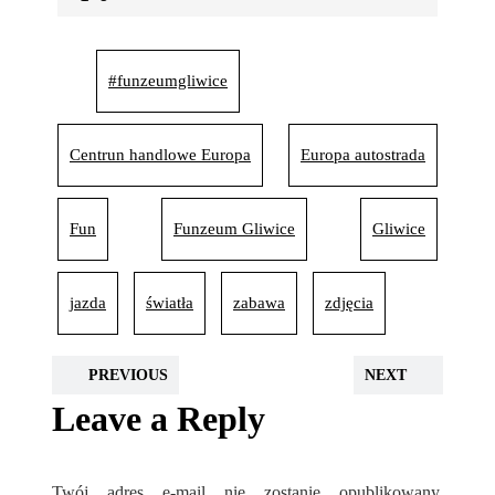
#funzeumgliwice
Centrun handlowe Europa
Europa autostrada
Fun
Funzeum Gliwice
Gliwice
jazda
światła
zabawa
zdjęcia
PREVIOUS
NEXT
Leave a Reply
Twój adres e-mail nie zostanie opublikowany.