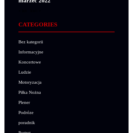
marzec 2022
« lut
kwi »
CATEGORIES
Bez kategorii
Informacyjne
Koncertowe
Ludzie
Motoryzacja
Piłka Nożna
Plener
Podróze
poradnik
Portret