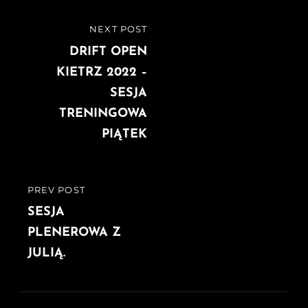
Nawigacja
NEXT POST
NEXT
wpisu
POST
DRIFT OPEN
KIETRZ 2022 –
SESJA
TRENINGOWA
PIĄTEK
PREV POST
PREVIOUS
POST
SESJA
PLENEROWA Z
JULIĄ.