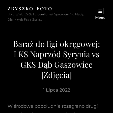
ZBYSZKO-FOTO
…Dla Wielu Osób Fotografia Jest Sposobem Na Nudę,
Menu
Dla Innych Pasją Życia…
Baraż do ligi okręgowej:
LKS Naprzód Syrynia vs
GKS Dąb Gaszowice
[Zdjęcia]
1 Lipca 2022
W środowe popołudnie rozegrano drugi