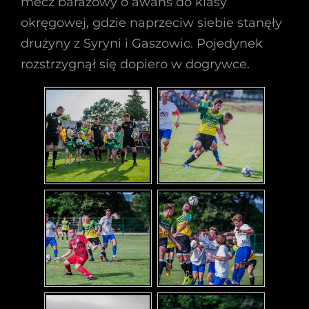
mecz barażowy o awans do klasy
okręgowej, gdzie naprzeciw siebie stanęły
drużyny z Syryni i Gaszowic. Pojedynek
rozstrzygnął się dopiero w dogrywce.