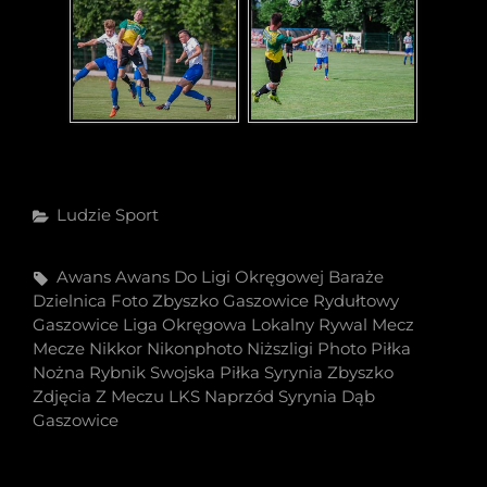
Categories
Ludzie
Sport
Tags,
Awans
Awans Do Ligi Okręgowej
Baraże
Dzielnica
Foto Zbyszko Gaszowice Rydułtowy
Gaszowice
Liga Okręgowa
Lokalny Rywal
Mecz
Mecze
Nikkor
Nikonphoto
Niższligi
Photo
Piłka
Nożna
Rybnik
Swojska Piłka
Syrynia
Zbyszko
Zdjęcia Z Meczu LKS Naprzód Syrynia Dąb
Gaszowice