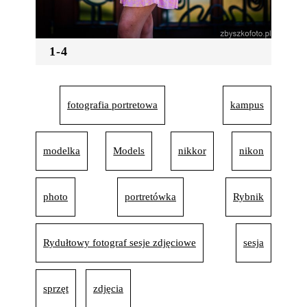
1-4
fotografia portretowa
kampus
modelka
Models
nikkor
nikon
photo
portretówka
Rybnik
Rydułtowy fotograf sesje zdjęciowe
sesja
sprzęt
zdjęcia