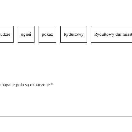
udzie
ogień
pokaz
Rydułtowy
Rydułtowy dni miast
magane pola są oznaczone
*