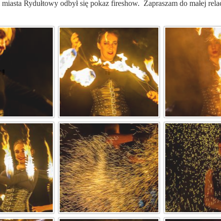
 miasta Rydułtowy odbył się pokaz fireshow. Zapraszam do małej relac