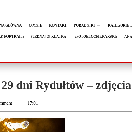
NA GŁÓWNA
O MNIE
KONTAKT
PORADNIKI
KATEGORIE 
LY PORTRAIT:
#JEDNA [O] KLATKA:
#FOTOBLOGPIŁKARSKI:
ANA
29 dni Rydułtów – zdjęcia
mment
|
17:01
|