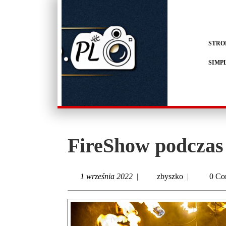
STRO
SIMP
FireShow podczas 
1 września 2022
|
zbyszko
|
0 Co