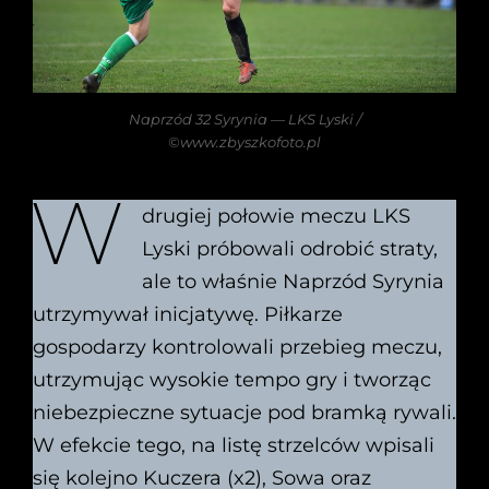
Naprzód 32 Syrynia — LKS Lyski /
©www.zbyszkofoto.pl
W
drugiej połowie meczu LKS
Lyski próbowali odrobić straty,
ale to właśnie Naprzód Syrynia
utrzymywał inicjatywę. Piłkarze
gospodarzy kontrolowali przebieg meczu,
utrzymując wysokie tempo gry i tworząc
niebezpieczne sytuacje pod bramką rywali.
W efekcie tego, na listę strzelców wpisali
się kolejno Kuczera (x2), Sowa oraz