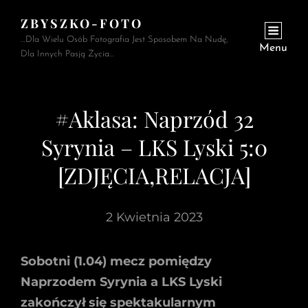
ZBYSZKO-FOTO
…Dla Wielu Osób Fotografia Jest Sposobem Na Nudę,
Menu
Dla Innych Pasją Życia…
#Aklasa: Naprzód 32
Syrynia – LKS Lyski 5:0
[ZDJĘCIA,RELACJA]
2 Kwietnia 2023
Sobotni (1.04) mecz pomiędzy
Naprzodem Syrynia a LKS Lyski
zakończył się spektakularnym