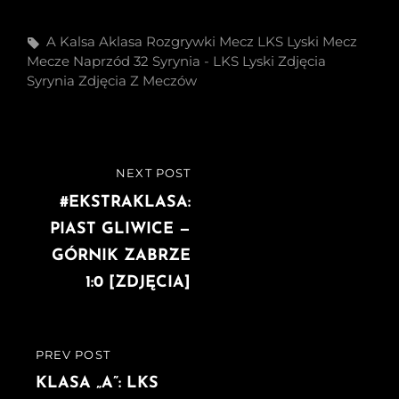
Tags,
A Kalsa
Aklasa Rozgrywki Mecz
LKS
Lyski
Mecz
Mecze
Naprzód 32 Syrynia - LKS Lyski Zdjęcia
Syrynia
Zdjęcia Z Meczów
Nawigacja
NEXT POST
NEXT
wpisu
POST
#EKSTRAKLASA:
PIAST GLIWICE —
GÓRNIK ZABRZE
1:0 [ZDJĘCIA]
PREV POST
PREVIOUS
POST
KLASA „A”: LKS