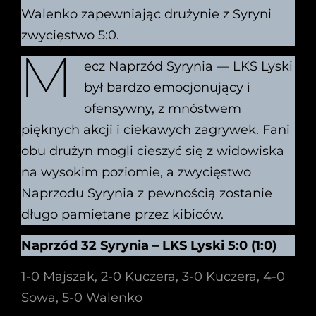
Walenko zapewniając drużynie z Syryni
zwycięstwo 5:0.
M
ecz Naprzód Syrynia — LKS Lyski
był bardzo emocjonujący i
ofensywny, z mnóstwem
pięknych akcji i ciekawych zagrywek. Fani
obu drużyn mogli cieszyć się z widowiska
na wysokim poziomie, a zwycięstwo
Naprzodu Syrynia z pewnością zostanie
długo pamiętane przez kibiców.
Naprzód 32 Syrynia – LKS Lyski 5:0 (1:0)
1-0 Majszak, 2-0 Kuczera, 3-0 Kuczera, 4-0
Sowa, 5-0 Walenko