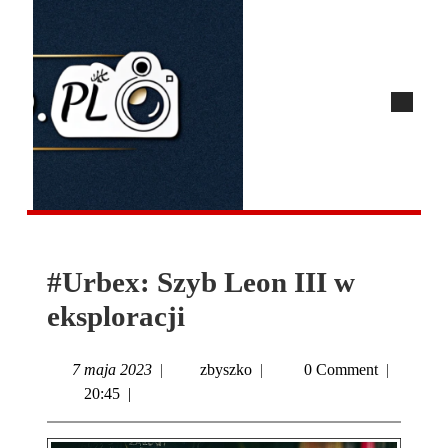
#Urbex: Szyb Leon III w
eksploracji
7 maja 2023
|
zbyszko
|
0 Comment
|
20:45
|