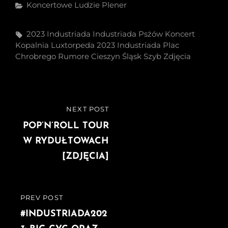
Categories
Koncertowe
Ludzie
Plener
Tags,
2023 Industriada
Industriada Psżów
Koncert
Kopalnia
Luxtorpeda 2023 Industriada
Plac
Chrobrego
Rumore Cieszyn
Śląsk
Szyb
Zdjęcia
Nawigacja
NEXT POST
NEXT
wpisu
POST
POP’N’ROLL TOUR
W RYDUŁTOWACH
[ZDJĘCIA]
PREV POST
PREVIOUS
POST
#INDUSTRIADA202