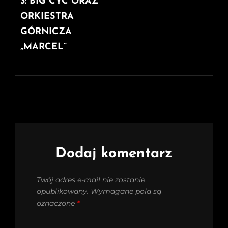
3: BIG CYC ORAZ
ORKIESTRA
GÓRNICZA
„MARCEL”
Dodaj komentarz
Twój adres e-mail nie zostanie
opublikowany.
Wymagane pola są
oznaczone
*