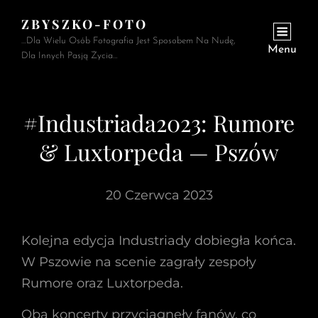
ZBYSZKO-FOTO
…Dla Wielu Osób Fotografia Jest Sposobem Na Nudę,
Menu
Dla Innych Pasją Życia…
#Industriada2023: Rumore
& Luxtorpeda — Pszów
20 Czerwca 2023
Kolejna edycja Industriady dobiegła końca.
W Pszowie na scenie zagrały zespoły
Rumore oraz Luxtorpeda.
Oba koncerty przyciągnęły fanów, co