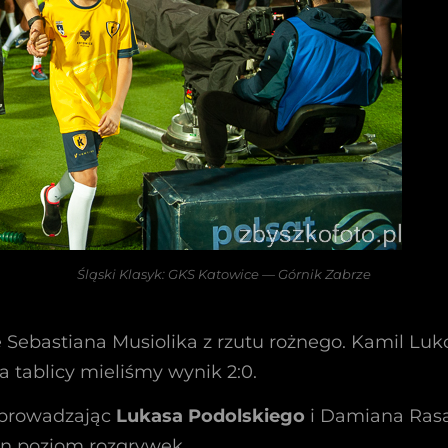
Śląski Klasyk: GKS Katowice — Górnik Zabrze
Sebastiana Musiolika z rzutu rożnego. Kamil Luk
 tablicy mieliśmy wynik 2:0.
wprowadzając
Lukasa Podolskiego
i Damiana Rasa
den poziom rozgrywek.