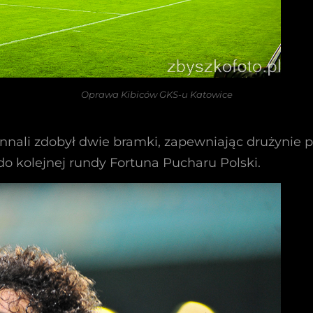
Oprawa Kibiców GKS-u Katowice
Ennali zdobył dwie bramki, zapewniając drużynie 
kolejnej rundy Fortuna Pucharu Polski.