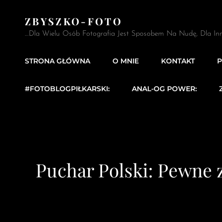
ZBYSZKO-FOTO
…Dla Wielu Osób Fotografia Jest Sposobem Na Nudę, Dla In
STRONA GŁÓWNA
O MNIE
KONTAKT
P
#FOTOBLOGPIŁKARSKI:
ANAL-OG POWER:
Puchar Polski: Pewne