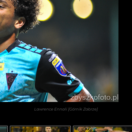
Lawrence Ennali [Górnik Zabrze]