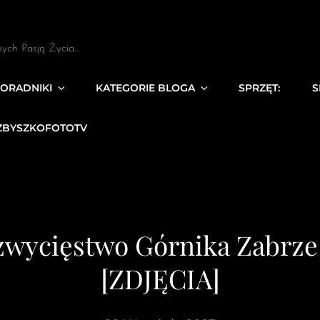
nych Pasją Życia…
ORADNIKI
KATEGORIE BLOGA
SPRZĘT:
S
ZBYSZKOFOTOTV
 zwycięstwo Górnika Zabrz
[ZDJĘCIA]