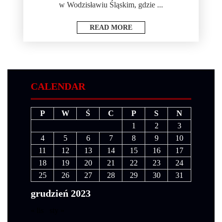
w Wodzisławiu Śląskim, gdzie ...
READ MORE
CALENDAR
P
W
Ś
C
P
S
N
1
2
3
4
5
6
7
8
9
10
11
12
13
14
15
16
17
18
19
20
21
22
23
24
25
26
27
28
29
30
31
grudzień 2023
« lis
sty »