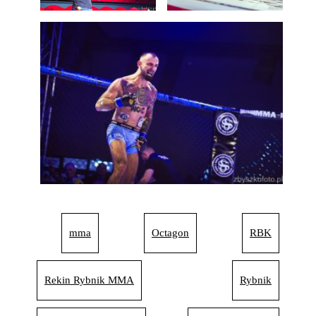
mma
Octagon
RBK
Rekin Rybnik MMA
Rybnik