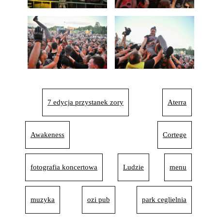
7 edycja przystanek zory
Aterra
Awakeness
Cortege
fotografia koncertowa
Ludzie
menu
muzyka
ozi pub
park ceglielnia