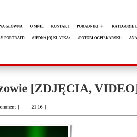
NA GŁÓWNA
O MNIE
KONTAKT
PORADNIKI
KATEGORIE 
LY PORTRAIT:
#JEDNA [O] KLATKA:
#FOTOBLOGPIŁKARSKI:
ANA
Pszowie [ZDJĘCIA, VIDEO
omment
|
21:16
|