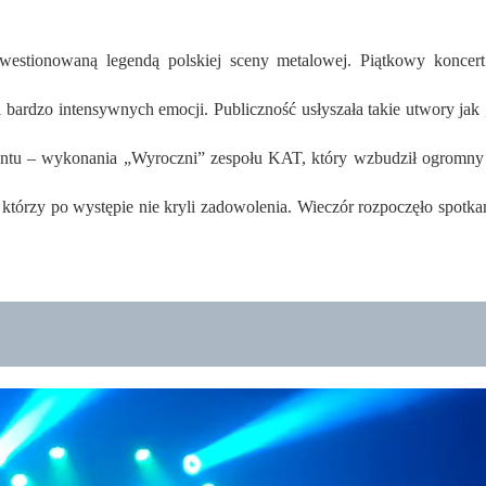
kwestionowaną legendą polskiej sceny metalowej. Piątkowy konc
 bardzo intensywnych emocji. Publiczność usłyszała takie utwory jak 
ntu – wykonania „Wyroczni” zespołu KAT, który wzbudził ogromn
którzy po występie nie kryli zadowolenia. Wieczór rozpoczęło spotka