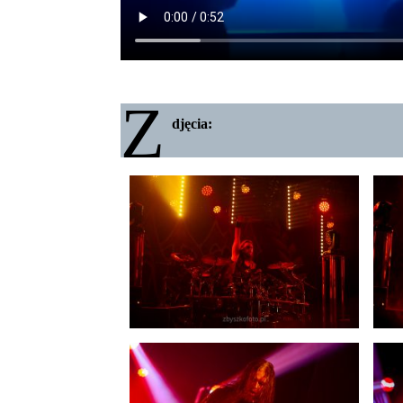
Zespół Vader w Pszowie
Z
djęcia: