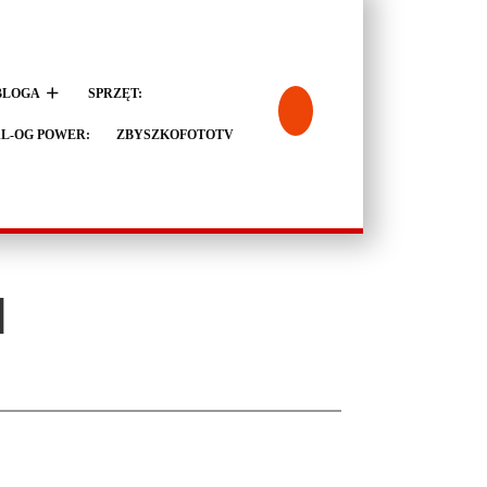
BLOGA
SPRZĘT:
L-OG POWER:
ZBYSZKOFOTOTV
]