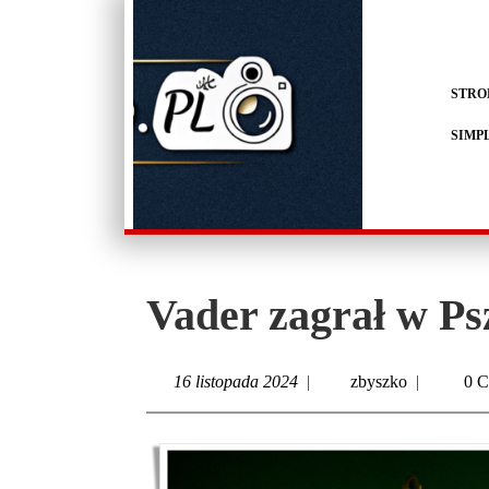
STRO
SIMP
Vader zagrał w 
16 listopada 2024
|
zbyszko
|
0 C