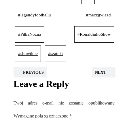
#legendyfootballu
#meczgwiazd
#PiłkaNożna
#RonaldinhoShow
#showtime
#szatnia
PREVIOUS
NEXT
Leave a Reply
Twój adres e-mail nie zostanie opublikowany.
Wymagane pola są oznaczone
*