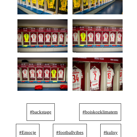
#backstage
#boiskozklimatem
#Emocje
#footballvibes
#kulisy