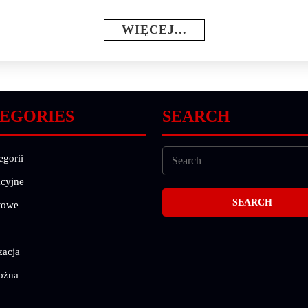
WIĘCEJ...
EGORIES
SEARCH
egorii
cyjne
towe
zacja
ożna