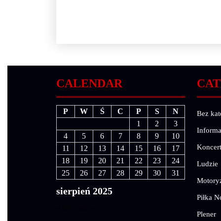
CALENDAR
CAT
P
W
Ś
C
P
S
N
Bez kat
1
2
3
Informa
4
5
6
7
8
9
10
Koncer
11
12
13
14
15
16
17
18
19
20
21
22
23
24
Ludzie
25
26
27
28
29
30
31
Motory
sierpień 2025
Piłka N
« lip
wrz »
Plener