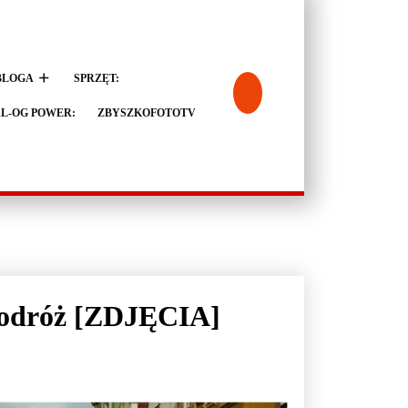
BLOGA
SPRZĘT:
L-OG POWER:
ZBYSZKOFOTOTV
 podróż [ZDJĘCIA]