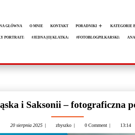
NA GŁÓWNA
O MNIE
KONTAKT
PORADNIKI
KATEGORIE 
LY PORTRAIT:
#JEDNA [O] KLATKA:
#FOTOBLOGPIŁKARSKI:
ANA
ąska i Saksonii – fotograficzna
20 sierpnia 2025
|
zbyszko
|
0 Comment
|
13:14