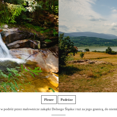
Plener
Podróze
w podróż przez malownicze zakątki Dolnego Śląska i tuż za jego granicą, do niemiec