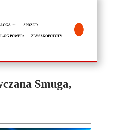
BLOGA
SPRZĘT:
L-OG POWER:
ZBYSZKOFOTOTV
ówczana Smuga,