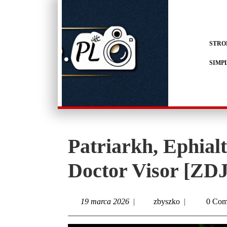
STRO
SIMP
Patriarkh, Ephial
Doctor Visor [ZD
19 marca 2026
|
zbyszko
|
0 Com