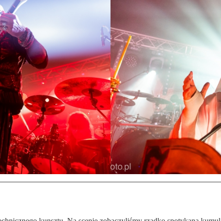
 technicznego kunsztu. Na scenie zobaczyliśmy rzadko spotykaną kumul