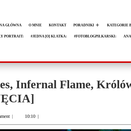
NA GŁÓWNA
O MNIE
KONTAKT
PORADNIKI
KATEGORIE 
LY PORTRAIT:
#JEDNA [O] KLATKA:
#FOTOBLOGPIŁKARSKI:
ANA
tes, Infernal Flame, Król
JĘCIA]
ment
|
10:10
|