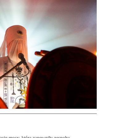
ację mocy, którą zapewniły zespoły: