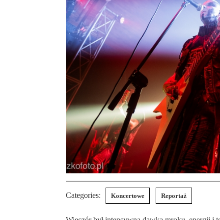
Categories:
Koncertowe
Reportaż
Wieczór był intensywną dawką mroku, energii i