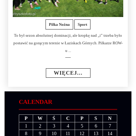
Piłka Nożna
Sport
To był sezon absolutnej dominacji, ale kropkę nad „i” trzeba było
postawić na gorącym terenie w Łaziskach Górnych. Piłkarze ROW-
u ...
WIĘCEJ...
CALENDAR
P
W
Ś
C
P
S
N
1
2
3
4
5
6
7
8
9
10
11
12
13
14