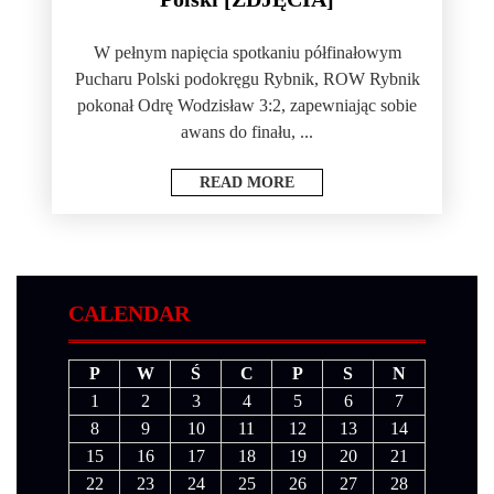
W pełnym napięcia spotkaniu półfinałowym
Pucharu Polski podokręgu Rybnik, ROW Rybnik
pokonał Odrę Wodzisław 3:2, zapewniając sobie
awans do finału, ...
READ MORE
CALENDAR
P
W
Ś
C
P
S
N
1
2
3
4
5
6
7
8
9
10
11
12
13
14
15
16
17
18
19
20
21
22
23
24
25
26
27
28