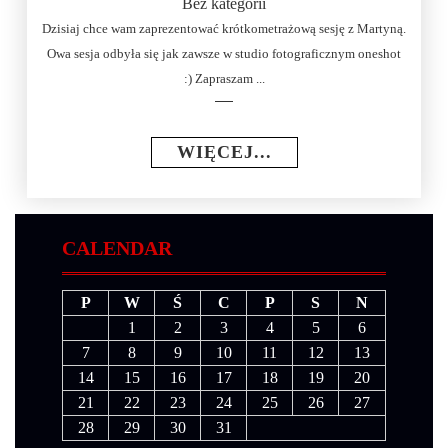
Bez kategorii
Dzisiaj chce wam zaprezentować krótkometrażową sesję z Martyną.
Owa sesja odbyła się jak zawsze w studio fotograficznym oneshot
:) Zapraszam ...
WIĘCEJ...
CALENDAR
P
W
Ś
C
P
S
N
1
2
3
4
5
6
7
8
9
10
11
12
13
14
15
16
17
18
19
20
21
22
23
24
25
26
27
28
29
30
31