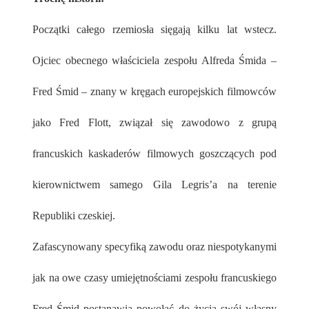
Początki całego rzemiosła sięgają kilku lat wstecz.
Ojciec obecnego właściciela zespołu Alfreda Śmida –
Fred Śmid – znany w kręgach europejskich filmowców
jako Fred Flott, związał się zawodowo z grupą
francuskich kaskaderów filmowych goszczących pod
kierownictwem samego Gila Legris’a na terenie
Republiki czeskiej.
Zafascynowany specyfiką zawodu oraz niespotykanymi
jak na owe czasy umiejętnościami zespołu francuskiego
Fred Śmid postanawia powołać do życia swój własny