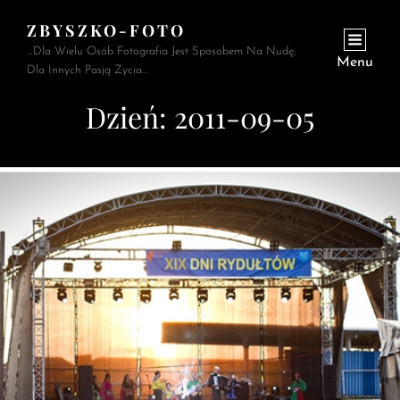
ZBYSZKO-FOTO
…Dla Wielu Osób Fotografia Jest Sposobem Na Nudę,
Menu
Dla Innych Pasją Życia…
Dzień:
2011-09-05