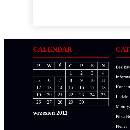
CALENDAR
CAT
P
W
Ś
C
P
S
N
Bez kat
1
2
3
4
Informa
5
6
7
8
9
10
11
Koncer
12
13
14
15
16
17
18
19
20
21
22
23
24
25
Ludzie
26
27
28
29
30
Motory
wrzesień 2011
Piłka N
« sie
paź »
Plener