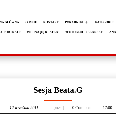
NA GŁÓWNA
O MNIE
KONTAKT
PORADNIKI
KATEGORIE 
LY PORTRAIT:
#JEDNA [O] KLATKA:
#FOTOBLOGPIŁKARSKI:
ANA
Sesja Beata.G
12 września 2011
|
alipner
|
0 Comment
|
17:00