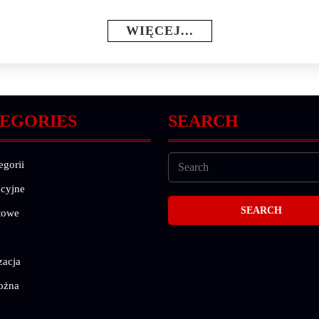
WIĘCEJ...
EGORIES
SEARCH
egorii
cyjne
towe
zacja
ożna