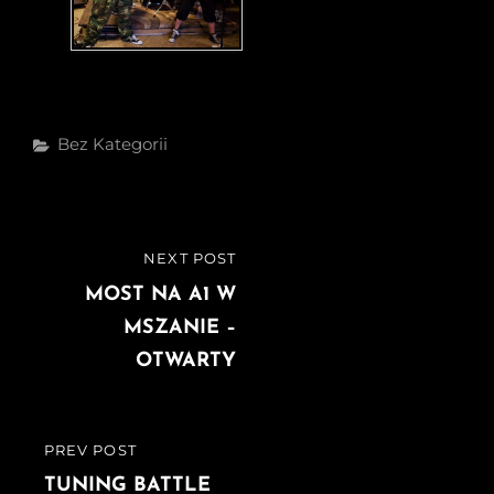
Categories
Bez Kategorii
Nawigacja
NEXT POST
NEXT
wpisu
POST
MOST NA A1 W
MSZANIE –
OTWARTY
PREV POST
PREVIOUS
POST
TUNING BATTLE