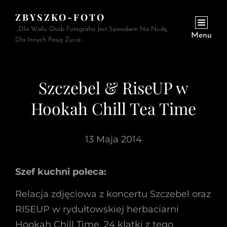
ZBYSZKO-FOTO
…Dla Wielu Osób Fotografia Jest Sposobem Na Nudę,
Menu
Dla Innych Pasją Życia…
Szczebel & RiseUP w
Hookah Chill Tea Time
13 Maja 2014
Szef kuchni poleca:
Relacja zdjęciowa z koncertu Szczebel oraz
RISEUP w rydułtowskiej herbaciarni
Hookah Chill Time. 24 klatki z tego