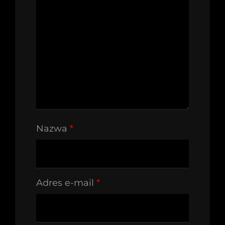
Nazwa
*
Adres e-mail
*