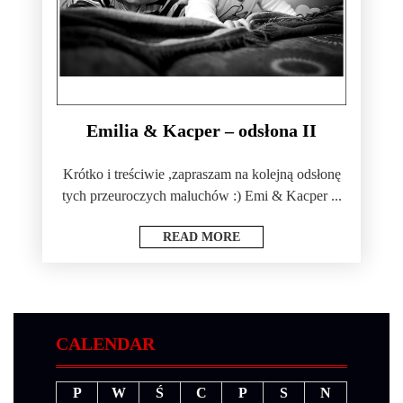
Emilia & Kacper – odsłona II
Krótko i treściwie ,zapraszam na kolejną odsłonę
tych przeuroczych maluchów :) Emi & Kacper ...
READ MORE
CALENDAR
P
W
Ś
C
P
S
N