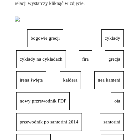
relacji wystarczy kliknąć w zdjęcie.
bogowie grecji
cyklady
cyklady na cykladach
fira
grecja
irena święta
kaldera
nea kameni
nowy przrewodnik PDF
oia
przewodnik po santorini 2014
santorini