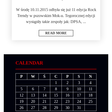
W środę 10.11.2015 odbyła się już 11 edycja Rock
Trendy w pszowskim Mok-u. Tegorocznej edycji
wystąpiły takie zespoły jak: DPSA, ...
READ MORE
CALENDAR
P
W
Ś
C
P
S
N
1
2
3
4
5
6
7
8
9
10
11
12
13
14
15
16
17
18
19
20
21
22
23
24
25
26
27
28
29
30
31