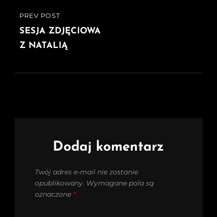
PREV POST
PREVIOUS
POST
SESJA ZDJĘCIOWA
Z NATALIĄ
Dodaj komentarz
Twój adres e-mail nie zostanie
opublikowany.
Wymagane pola są
oznaczone
*