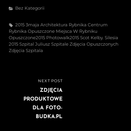
Categories
Bez Kategorii
Tags,
2015
3maja
Architektura Rybnika
Centrum
Rybnika
Opuszczone Miejsca W Rybniku
Opuszczone2015
Photowalk2015
Scot Kelby.
Silesia
2015
Szpital Juliusz
Szpitale
Zdjęcia Opuszczonych
Zdjęcia Szpitala
Nawigacja
NEXT POST
NEXT
wpisu
POST
ZDJĘCIA
PRODUKTOWE
DLA FOTO-
BUDKA.PL