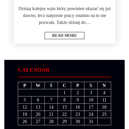
Dzisiaj kolejny wpis który powinien ukazać się już
dawno, lecz natężenie pracy ostatnio na to nie
pozwala. Także dzisiaj do ...
READ MORE
CALENDAR
P
W
Ś
C
P
S
N
1
2
3
4
5
6
7
8
9
10
11
12
13
14
15
16
17
18
19
20
21
22
23
24
25
26
27
28
29
30
31