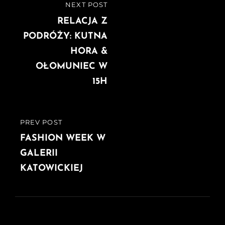
Nawigacja
NEXT POST
NEXT
wpisu
POST
RELACJA Z
PODRÓŻY: KUTNA
HORA &
OŁOMUNIEC W
15H
PREV POST
PREVIOUS
POST
FASHION WEEK W
GALERII
KATOWICKIEJ