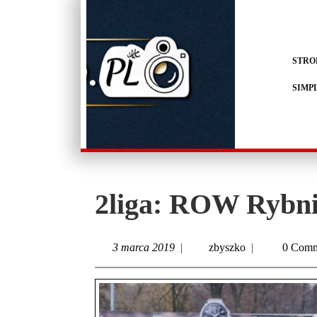
STRO
SIMP
2liga: ROW Rybni
3 marca 2019
|
zbyszko
|
0 Comm