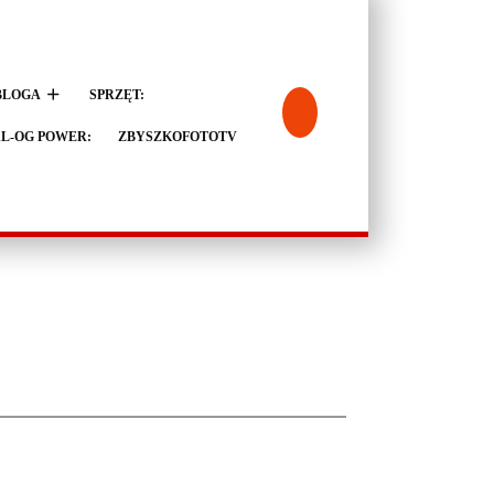
BLOGA
SPRZĘT:
L-OG POWER:
ZBYSZKOFOTOTV
9