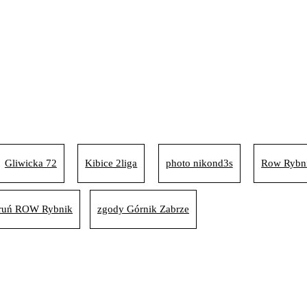
Gliwicka 72
Kibice 2liga
photo nikond3s
Row Rybn
Toruń ROW Rybnik
zgody Górnik Zabrze