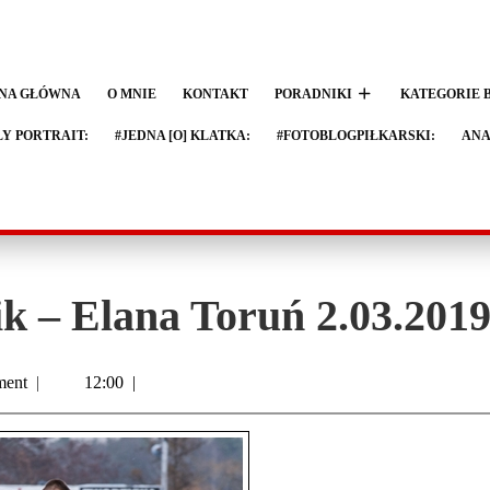
NA GŁÓWNA
O MNIE
KONTAKT
PORADNIKI
KATEGORIE 
LY PORTRAIT:
#JEDNA [O] KLATKA:
#FOTOBLOGPIŁKARSKI:
ANA
k – Elana Toruń 2.03.201
ent
|
12:00
|