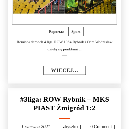
Reportaż
Sport
Remis w derbach 4 ligi. ROW 1964 Rybnik i Odra Wodzisław
dzielą się punktami ...
WIĘCEJ...
#3liga: ROW Rybnik – MKS
PIAST Żmigród 1:2
1 czerwca 2021
|
zbyszko
|
0 Comment
|