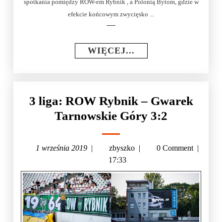
spotkania pomiędzy ROW-em Rybnik , a Polonią Bytom, gdzie w
efekcie końcowym zwycięsko ...
WIĘCEJ...
3 liga: ROW Rybnik – Gwarek
Tarnowskie Góry 3:2
1 września 2019
|
zbyszko
|
0 Comment
|
17:33