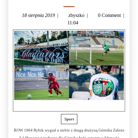
18 sierpnia 2019
|
zbyszko
|
0 Comment
|
11:04
Sport
ROW 1964 Rybik wygrał u siebie z drugą drużyną Górnika Zabrze
3:1.Honorowe trafienie dla Górnika było autorstwa Ishmaela