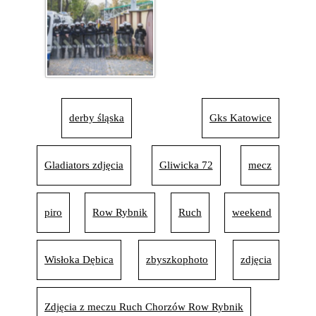
derby śląska
Gks Katowice
Gladiators zdjęcia
Gliwicka 72
mecz
piro
Row Rybnik
Ruch
weekend
Wisłoka Dębica
zbyszkophoto
zdjęcia
Zdjęcia z meczu Ruch Chorzów Row Rybnik