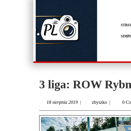
STRO
SIMP
3 liga: ROW Rybni
18 sierpnia 2019
|
zbyszko
|
0 C