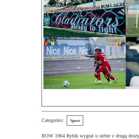
Categories:
Sport
ROW 1964 Rybik wygrał u siebie z drugą drużyną Górnika Zabrze 3:1.Honorowe trafienie dla Górnika było autorstwa Ishmaela Baidoo z rzutu karnego. Dla ROW-u