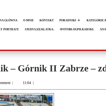
NA GŁÓWNA
O MNIE
KONTAKT
PORADNIKI
KATEGORIE 
LY PORTRAIT:
#JEDNA [O] KLATKA:
#FOTOBLOGPIŁKARSKI:
ANA
k – Górnik II Zabrze – zd
omment
|
11:04
|