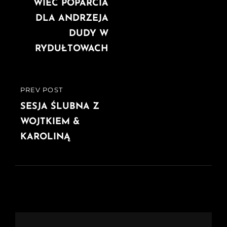
wpisu
POST
WIEC POPARCIA
DLA ANDRZEJA
DUDY W
RYDUŁTOWACH
PREV POST
PREVIOUS
POST
SESJA ŚLUBNA Z
WOJTKIEM &
KAROLINĄ