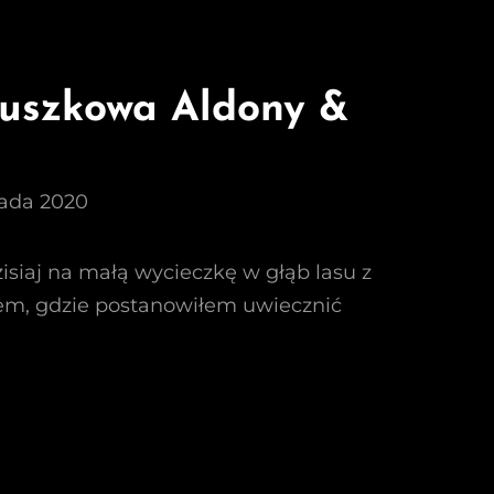
zuszkowa Aldony &
pada 2020
siaj na małą wycieczkę w głąb lasu z
em, gdzie postanowiłem uwiecznić
zkowa
y