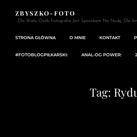
ZBYSZKO-FOTO
…Dla Wielu Osób Fotografia Jest Sposobem Na Nudę, Dla In
STRONA GŁÓWNA
O MNIE
KONTAKT
P
#FOTOBLOGPIŁKARSKI:
ANAL-OG POWER:
Tag:
Rydu