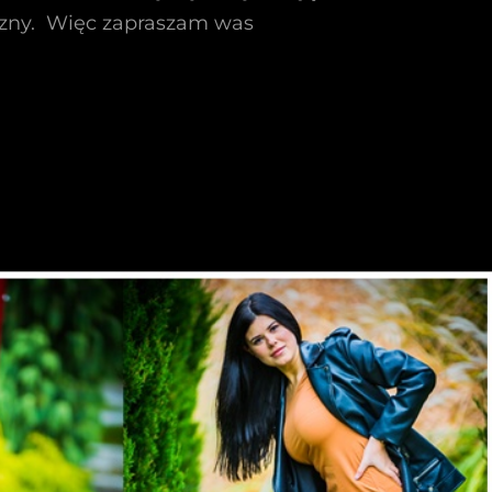
zny. Więc zapraszam was
iowa
iką