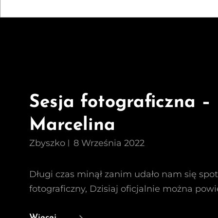
Sesja fotograficzna –
Marcelina
Zbyszko
8 Września 2022
Długi czas minął zanim udało nam się spot
fotograficzny, Dzisiaj oficjalnie można powi
Sesja
Więcej …..