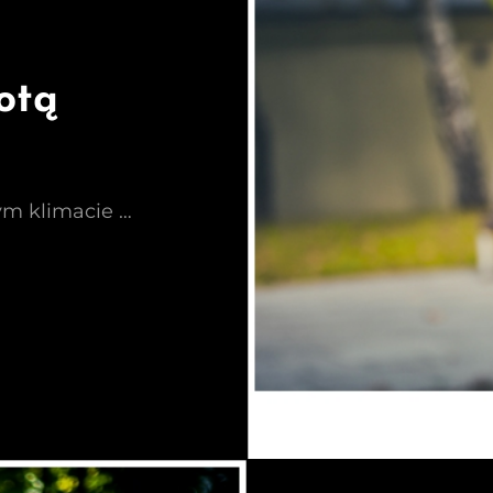
otą
ym klimacie …