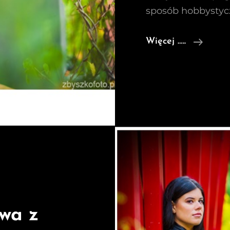
sposób hobbystyc
Sesja
Więcej …..
Zdjęc
Z
Domin
owa z