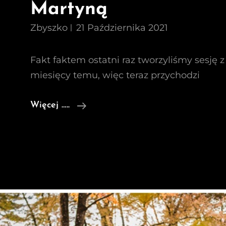
Martyną
Zbyszko
21 Października 2021
Fakt faktem ostatni raz tworzyliśmy sesję z
miesięcy temu, więc teraz przychodzi
Jesienna
Więcej …..
Sesja
Zdjęciowa
Z
Martyną