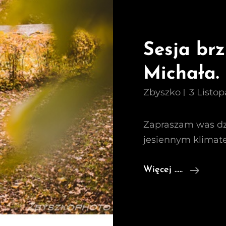
Sesja br
Michała.
Zbyszko
3 Listo
Zapraszam was dzi
jesiennym klimat
Sesja
Więcej …..
Brzus
Aldon
&