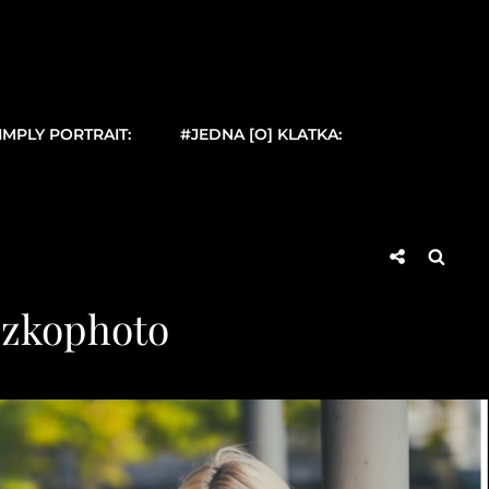
IMPLY PORTRAIT:
#JEDNA [O] KLATKA:
Social
Searc
Share
szkophoto