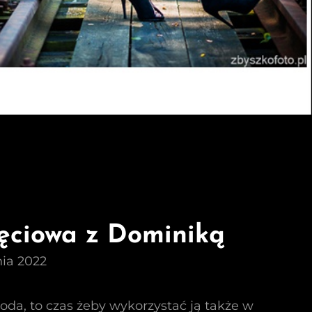
jęciowa z Dominiką
nia 2022
oda, to czas żeby wykorzystać ją także w