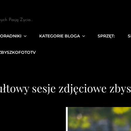
nych Pasją Życia…
ORADNIKI
KATEGORIE BLOGA
SPRZĘT:
S
ZBYSZKOFOTOTV
łtowy sesje zdjęciowe zby