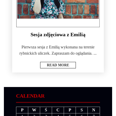
Sesja zdjęciowa z Emilią
Pierwsza sesja z Emilią wykonana na terenie
rybnickich uliczek. Zapraszam do oglądania. ...
READ MORE
CALENDAR
P
W
Ś
C
P
S
N