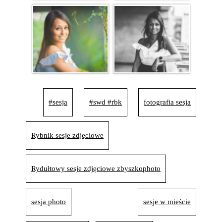
#sesja
#swd #rbk
fotografia sesja
Rybnik sesje zdjęciowe
Rydułtowy sesje zdjęciowe zbyszkophoto
sesja photo
sesje w mieście