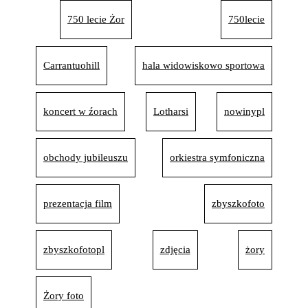
750 lecie Żor
750lecie
Carrantuohill
hala widowiskowo sportowa
koncert w źorach
Lotharsi
nowinypl
obchody jubileuszu
orkiestra symfoniczna
prezentacja film
zbyszkofoto
zbyszkofotopl
zdjęcia
żory
Żory foto