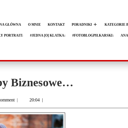
NA GŁÓWNA
O MNIE
KONTAKT
PORADNIKI
KATEGORIE 
LY PORTRAIT:
#JEDNA [O] KLATKA:
#FOTOBLOGPIŁKARSKI:
ANA
eby Biznesowe…
omment
|
20:04
|