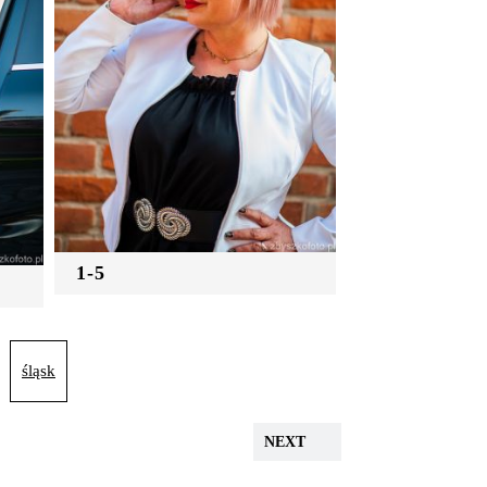
1-5
śląsk
NEXT