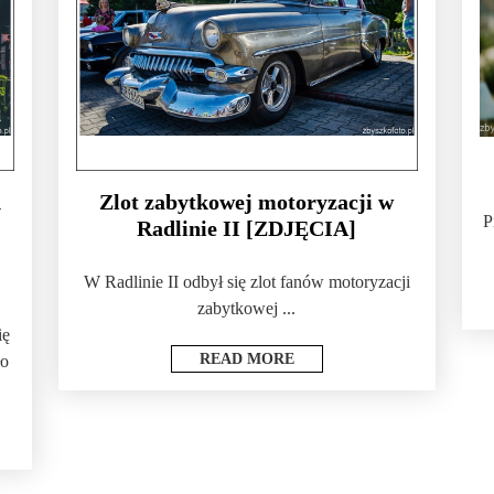
d
Zlot zabytkowej motoryzacji w
P
Radlinie II [ZDJĘCIA]
W Radlinie II odbył się zlot fanów motoryzacji
zabytkowej ...
ię
READ MORE
ło