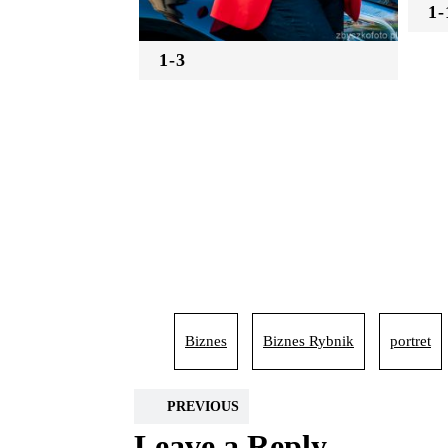
1-
1-3
Biznes
Biznes Rybnik
portret
PREVIOUS
Leave a Reply