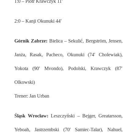
1:0 – Piotr Krawczyk 11′
2:0 – Kanji Okunuki 44′
Górnik Zabrze:
Bielica – Sekulić, Bergström, Jensen,
Janża, Rasak, Pacheco, Okunuki (74′ Cholewiak),
Yokota (90′ Mvondo), Podolski, Krawczyk (87′
Olkowski)
Trener: Jan Urban
Śląsk Wrocław:
Leszczyński – Bejger, Greatarsson,
Yeboah, Jastrzembski (70′ Samiec-Talar), Nahuel,