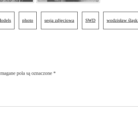
odels
photo
sesja zdjęciowa
SWD
wodzisław śląsk
magane pola są oznaczone
*