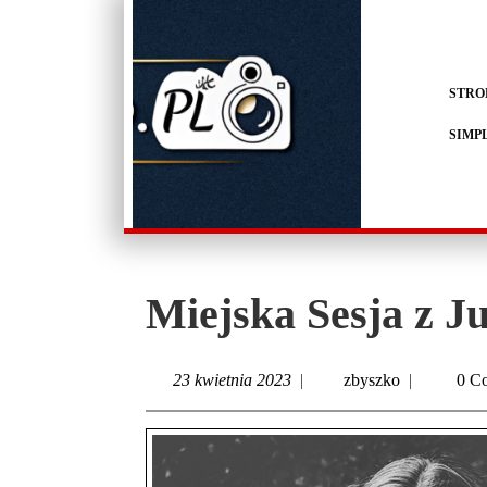
STRO
SIMP
Miejska Sesja z Ju
23 kwietnia 2023
|
zbyszko
|
0 C