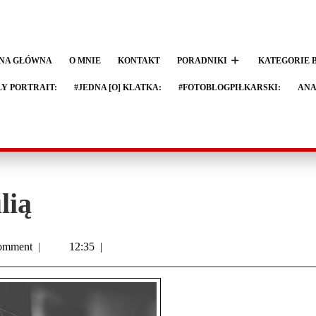
NA GŁÓWNA
O MNIE
KONTAKT
PORADNIKI
KATEGORIE 
LY PORTRAIT:
#JEDNA [O] KLATKA:
#FOTOBLOGPIŁKARSKI:
ANA
lią
omment
|
12:35
|