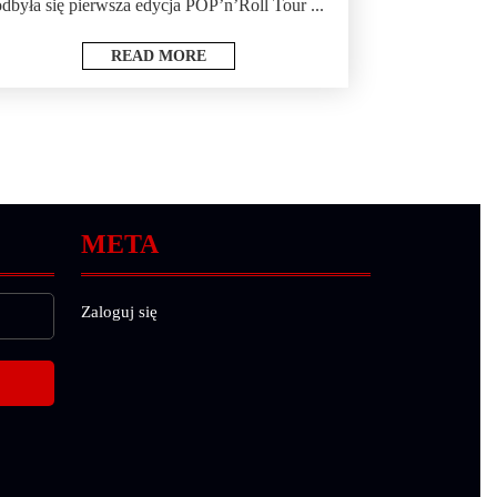
odbyła się pierwsza edycja POP’n’Roll Tour ...
READ MORE
META
Zaloguj się