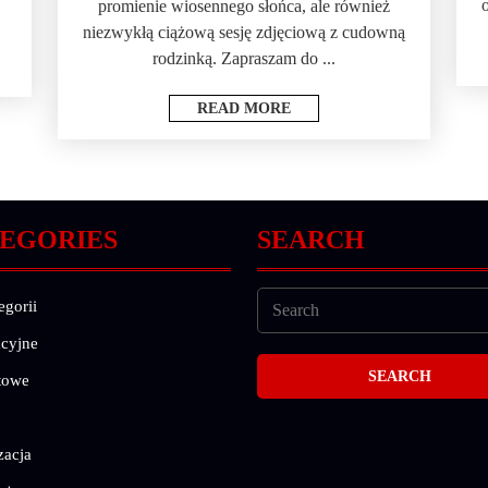
promienie wiosennego słońca, ale również
niezwykłą ciążową sesję zdjęciową z cudowną
rodzinką. Zapraszam do ...
READ MORE
EGORIES
SEARCH
egorii
cyjne
towe
zacja