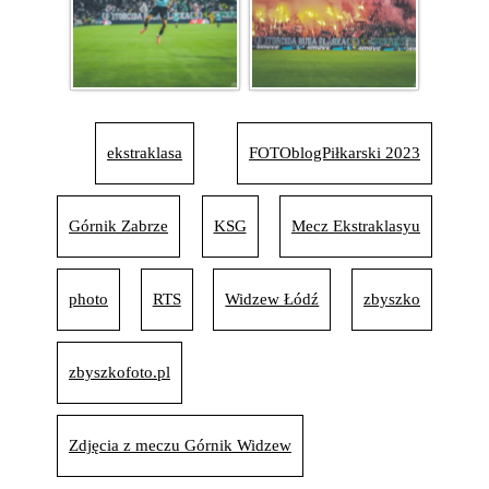
ekstraklasa
FOTOblogPiłkarski 2023
Górnik Zabrze
KSG
Mecz Ekstraklasyu
photo
RTS
Widzew Łódź
zbyszko
zbyszkofoto.pl
Zdjęcia z meczu Górnik Widzew