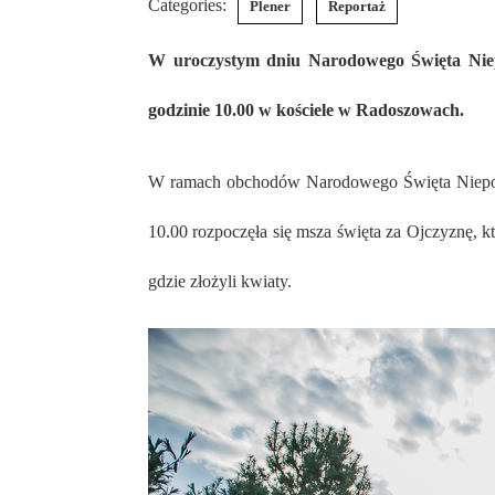
Categories:
Plener
Reportaż
W uroczystym dniu Narodowego Święta Niepodległości mieszkańcy Rydułtów uczcili patriotyczne tradycje, gromadząc się na mszy świętej za Ojczyznę o
godzinie 10.00 w kościele w Radoszowach.
W ramach obchodów Narodowego Święta Niepodleg
10.00 rozpoczęła się msza święta za Ojczyznę, 
gdzie złożyli kwiaty.