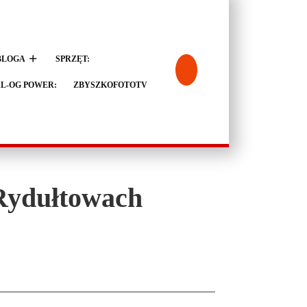
BLOGA
SPRZĘT:
L-OG POWER:
ZBYSZKOFOTOTV
 Rydułtowach