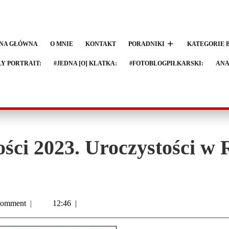
NA GŁÓWNA
O MNIE
KONTAKT
PORADNIKI
KATEGORIE 
LY PORTRAIT:
#JEDNA [O] KLATKA:
#FOTOBLOGPIŁKARSKI:
ANA
ości 2023. Uroczystości w
omment
|
12:46
|