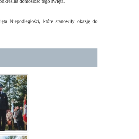
kreśliła doniosłość tego święta.
a Niepodległości, które stanowiły okazję do