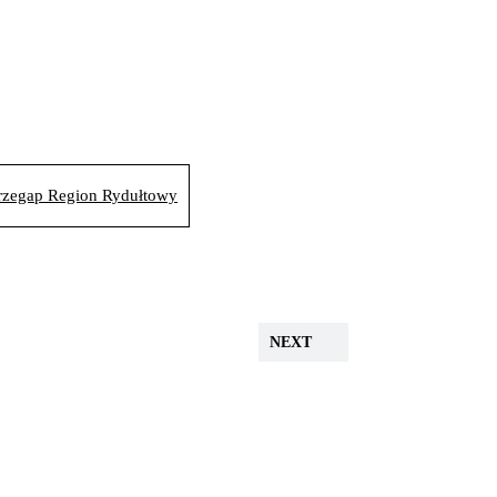
przegap Region Rydułtowy
NEXT