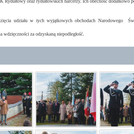
K Rydułtowy oraz rydułtowskich harcerzy. Ich obecność dodatkowo pod
wzięcia udziału w tych wyjątkowych obchodach Narodowego Święt
 wdzięczności za odzyskaną niepodległość.