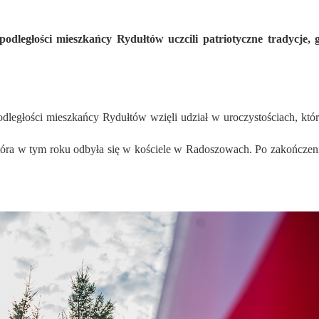
łości mieszkańcy Rydułtów wzięli udział w uroczystościach, które t
która w tym roku odbyła się w kościele w Radoszowach. Po zakończen