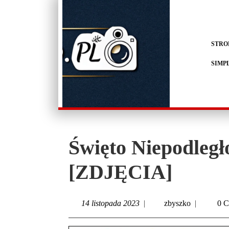
STRO
SIMP
Święto Niepodległ
[ZDJĘCIA]
14 listopada 2023
|
zbyszko
|
0 C