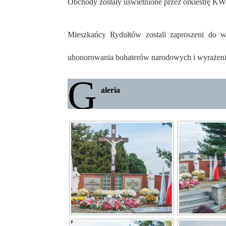
Obchody zostały uświetnione przez orkiestrę KW
Mieszkańcy Rydułtów zostali zaproszeni do 
uhonorowania bohaterów narodowych i wyrażenia
G
aleria