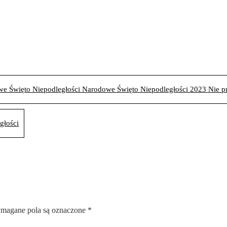
owe Święto Niepodległości Narodowe Święto Niepodległości 2023 Nie 
głości
magane pola są oznaczone
*